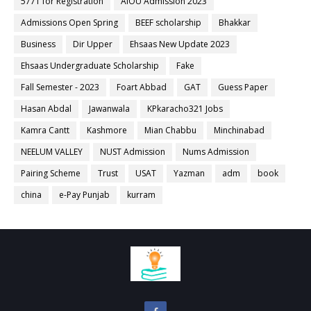
5771 for Registration
AIOU Admission 2023
Admissions Open Spring
BEEF scholarship
Bhakkar
Business
Dir Upper
Ehsaas New Update 2023
Ehsaas Undergraduate Scholarship
Fake
Fall Semester - 2023
Foart Abbad
GAT
Guess Paper
Hasan Abdal
Jawanwala
KPkaracho321 Jobs
Kamra Cantt
Kashmore
Mian Chabbu
Minchinabad
NEELUM VALLEY
NUST Admission
Nums Admission
Pairing Scheme
Trust
USAT
Yazman
adm
book
china
e-Pay Punjab
kurram