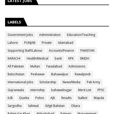
LATEST JOBS
LABELS
Government Jobs
Administration
Education/Teaching
Lahore
PUNJAB
Private
Islamabad
Sopporting Staff/Labour
Accounts/Finance
PAKISTAN
KARACHI
Health/Medical
bank
KPK
SINDH
All Pakistan
Multan
Faisalabad
Admissions
Balochistan
Peshawar
Bahawalpur
Rawalpindi
International Jobs
Scholarship
News/Media
Pak Army
Gujranwala
internship
bahawalnagar
Merit List
PPSC
IUB
Quetta
Police
AJK
Results
Sialkot
Wapda
Sargodha
Sahiwal
Gilgit Balistan
Okara
Rahim Yar Khan
Abbottabad
Patwari
Management