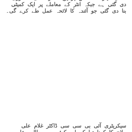
دی گئی ہے جبکہ انٹر کے معاملے پر ایک کمیٹی
بنا دی گئی جو آئندہ کا لائحہ عمل طے کرے گی۔
سیکریٹری آئی بی سی سی ڈاکٹر غلام علی