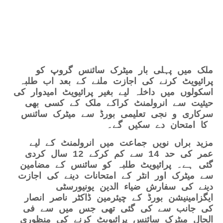
ملک میں پہلی بار میٹرک سائنس گروپ کو
پرائیویٹ کرنے کی اجازت ملنے کے بعد اب طلبہ
اسکولوں میں داخلہ لیے بغیر پرائیویٹ امیدوار کی
حیثیت سے انرولمنٹ کراکے ملک کے کسی بھی
سرکاری و نجی تعلیمی بورڈ سے میٹرک سائنس
کا امتحان دے سکیں گے۔
مزید براں نویں جماعت میں انرولمنٹ کے لیے
عمر کی حد 14 سے کم کرکے 12 سال کردی
گئی ہے۔ پرائیویٹ طلبہ کو سائنس کے مضامین
سے میٹرک اور انٹر کے امتحانات دینے کی اجازت
دینے کی سفارش ضیاء الدین یونیورسٹی
ایگزامینیشن بورڈ کے چیئرمین ڈاکٹر ناصر انصار
کی جانب سے کی گئی تھی جس میں سے فی
الحال میٹرک سائنس پرائیویٹ کرنے کی منظوری