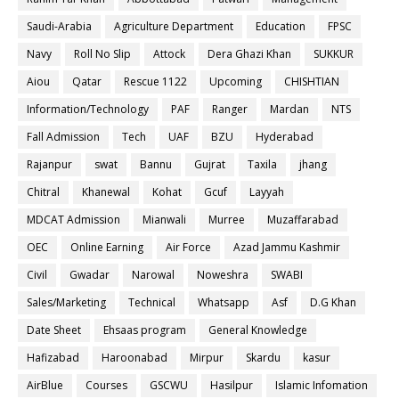
Saudi-Arabia
Agriculture Department
Education
FPSC
Navy
Roll No Slip
Attock
Dera Ghazi Khan
SUKKUR
Aiou
Qatar
Rescue 1122
Upcoming
CHISHTIAN
Information/Technology
PAF
Ranger
Mardan
NTS
Fall Admission
Tech
UAF
BZU
Hyderabad
Rajanpur
swat
Bannu
Gujrat
Taxila
jhang
Chitral
Khanewal
Kohat
Gcuf
Layyah
MDCAT Admission
Mianwali
Murree
Muzaffarabad
OEC
Online Earning
Air Force
Azad Jammu Kashmir
Civil
Gwadar
Narowal
Noweshra
SWABI
Sales/Marketing
Technical
Whatsapp
Asf
D.G Khan
Date Sheet
Ehsaas program
General Knowledge
Hafizabad
Haroonabad
Mirpur
Skardu
kasur
AirBlue
Courses
GSCWU
Hasilpur
Islamic Infomation