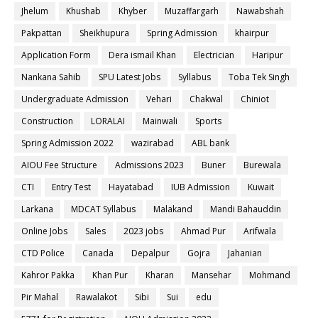
Jhelum
Khushab
Khyber
Muzaffargarh
Nawabshah
Pakpattan
Sheikhupura
Spring Admission
khairpur
Application Form
Dera ismail Khan
Electrician
Haripur
Nankana Sahib
SPU Latest Jobs
Syllabus
Toba Tek Singh
Undergraduate Admission
Vehari
Chakwal
Chiniot
Construction
LORALAI
Mainwali
Sports
Spring Admission 2022
wazirabad
ABL bank
AIOU Fee Structure
Admissions 2023
Buner
Burewala
CTI
Entry Test
Hayatabad
IUB Admission
Kuwait
Larkana
MDCAT Syllabus
Malakand
Mandi Bahauddin
Online Jobs
Sales
2023 jobs
Ahmad Pur
Arifwala
CTD Police
Canada
Depalpur
Gojra
Jahanian
Kahror Pakka
Khan Pur
Kharan
Mansehar
Mohmand
Pir Mahal
Rawalakot
Sibi
Sui
edu