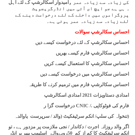
کی زیادہ سے زیادہ عمر و
امیدوار
اسکالرشپ کے لئے اہل
ہ ہی ہے جو ایچ ای آئی میں انڈرگریجویٹ
پروگراموں میں داخلے کے لئے درخواست دینے کے
لئے زیادہ سے زیادہ عمر ہوتی ہے۔
احساس سکالرشپ سوالات
احساس سکالرشپ کے لئے درخواست کیسے دیں
احساس سکالرشپ فارم کیسے بھریں
احساس سکالرشپ کا استعمال کیسے کریں
احساس سکالرشپ میں درخواست کیسے دیں
احساس سکالرشپ فارم میں ترمیم کرنے کا طریقہ
امدادی دستاویزات 2021 امدادی اسکالرشپ
درخواست گزا ر
CNIC /.
فارم کی فوٹوکاپی
یاوالدہ
تنخواہ کی سلپ/ انکم سرٹیفکیٹ (والد / سرپرست
)
اگر والد روزانہ اجرت / دکاندار / نجی ملازمت پر مزدور ہے ، تو
انکم سرٹیفکیٹ کا کم از کم 50روپےوالے اسٹیمپ پیپر پر انڈر