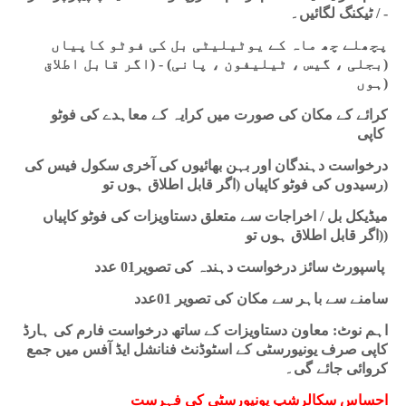
ٹیکنگ لگائیں۔
/ -
پچھلے چھ ماہ کے یوٹیلیٹی بل کی فوٹو کاپیاں
(بجلی ، گیس ، ٹیلیفون ، پانی) - (اگر قابل اطلاق
ہوں
)
کرائے کے مکان کی صورت میں کرایہ کے معاہدے کی فوٹو
کاپی
درخواست دہندگان اور بہن بھائیوں کی آخری سکول فیس کی
رسیدوں کی فوٹو کاپیاں (اگر قابل اطلاق ہوں تو
)
میڈیکل بل / اخراجات سے متعلق دستاویزات کی فوٹو کاپیاں
(اگر قابل اطلاق ہوں تو
)
عدد
01
پاسپورٹ سائز درخواست دہندہ کی تصویر
عدد
01
سامنے سے باہر سے مکان کی تصویر
اہم نوٹ: معاون دستاویزات کے ساتھ درخواست فارم کی ہارڈ
کاپی صرف یونیورسٹی کے اسٹوڈنٹ فنانشل ایڈ آفس میں جمع
کروائی جائے گی۔
احساس سکالرشپ یونیورسٹی کی فہرست