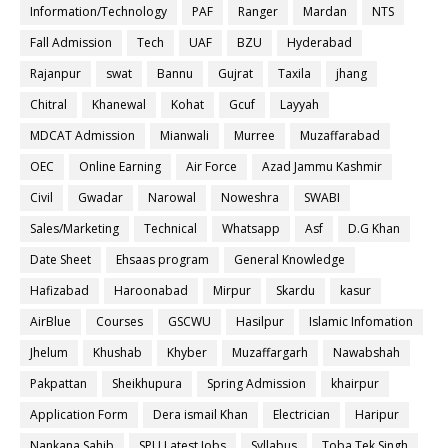
Information/Technology
PAF
Ranger
Mardan
NTS
Fall Admission
Tech
UAF
BZU
Hyderabad
Rajanpur
swat
Bannu
Gujrat
Taxila
jhang
Chitral
Khanewal
Kohat
Gcuf
Layyah
MDCAT Admission
Mianwali
Murree
Muzaffarabad
OEC
Online Earning
Air Force
Azad Jammu Kashmir
Civil
Gwadar
Narowal
Noweshra
SWABI
Sales/Marketing
Technical
Whatsapp
Asf
D.G Khan
Date Sheet
Ehsaas program
General Knowledge
Hafizabad
Haroonabad
Mirpur
Skardu
kasur
AirBlue
Courses
GSCWU
Hasilpur
Islamic Infomation
Jhelum
Khushab
Khyber
Muzaffargarh
Nawabshah
Pakpattan
Sheikhupura
Spring Admission
khairpur
Application Form
Dera ismail Khan
Electrician
Haripur
Nankana Sahib
SPU Latest Jobs
Syllabus
Toba Tek Singh