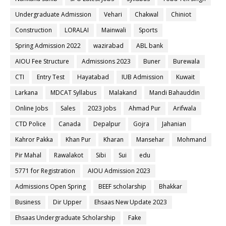
Undergraduate Admission
Vehari
Chakwal
Chiniot
Construction
LORALAI
Mainwali
Sports
Spring Admission 2022
wazirabad
ABL bank
AIOU Fee Structure
Admissions 2023
Buner
Burewala
CTI
Entry Test
Hayatabad
IUB Admission
Kuwait
Larkana
MDCAT Syllabus
Malakand
Mandi Bahauddin
Online Jobs
Sales
2023 jobs
Ahmad Pur
Arifwala
CTD Police
Canada
Depalpur
Gojra
Jahanian
Kahror Pakka
Khan Pur
Kharan
Mansehar
Mohmand
Pir Mahal
Rawalakot
Sibi
Sui
edu
5771 for Registration
AIOU Admission 2023
Admissions Open Spring
BEEF scholarship
Bhakkar
Business
Dir Upper
Ehsaas New Update 2023
Ehsaas Undergraduate Scholarship
Fake