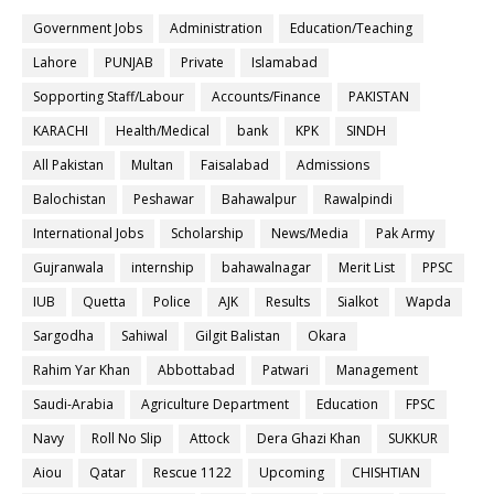
Government Jobs
Administration
Education/Teaching
Lahore
PUNJAB
Private
Islamabad
Sopporting Staff/Labour
Accounts/Finance
PAKISTAN
KARACHI
Health/Medical
bank
KPK
SINDH
All Pakistan
Multan
Faisalabad
Admissions
Balochistan
Peshawar
Bahawalpur
Rawalpindi
International Jobs
Scholarship
News/Media
Pak Army
Gujranwala
internship
bahawalnagar
Merit List
PPSC
IUB
Quetta
Police
AJK
Results
Sialkot
Wapda
Sargodha
Sahiwal
Gilgit Balistan
Okara
Rahim Yar Khan
Abbottabad
Patwari
Management
Saudi-Arabia
Agriculture Department
Education
FPSC
Navy
Roll No Slip
Attock
Dera Ghazi Khan
SUKKUR
Aiou
Qatar
Rescue 1122
Upcoming
CHISHTIAN