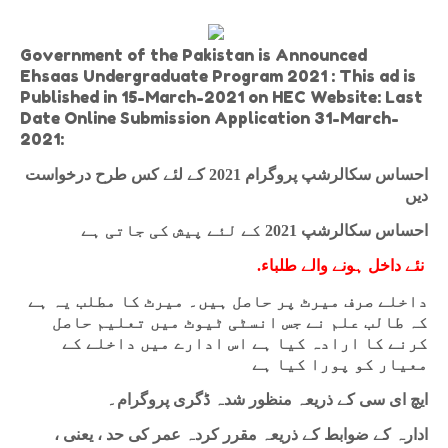
Government of the Pakistan is Announced
Ehsaas Undergraduate Program 2021 : This ad is
Published in 15-March-2021 on HEC Website: Last
Date Online Submission Application 31-March-
2021:
احساس سکالرشپ پروگرام 2021 کے لئے کس طرح درخواست
دیں
احساس سکالرشپ 2021 کے لئے پیش کی جاتی ہے
.
نئے داخل ہونے والے طلباء
داخلے صرف میرٹ پر حاصل ہیں۔ میرٹ کا مطلب یہ ہے
کہ طالب علم نے جس انسٹی ٹیوٹ میں تعلیم حاصل
کرنے کا ارادہ کیا ہے اس ادارے میں داخلے کے
معیار کو پورا کیا ہے
ایچ ای سی کے ذریعہ منظور شدہ ڈگری پروگرام۔
ادارہ کے ضوابط کے ذریعہ مقرر کردہ عمر کی حد ، یعنی ،