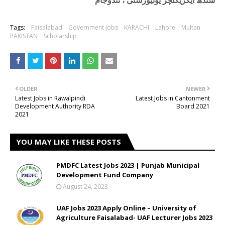
سندھ ایگریکلچر یونیورسٹی ، ٹنڈوجام
Tags:
Faisalabad
Government Jobs
KARACHI
Lahore
Multan
PAKISTAN
Scholarship
OLDER
NEWER
Latest Jobs in Rawalpindi
Latest Jobs in Cantonment
Development Authority RDA
Board 2021
2021
YOU MAY LIKE THESE POSTS
PMDFC Latest Jobs 2023 | Punjab Municipal
Development Fund Company
August 24, 2023
UAF Jobs 2023 Apply Online – University of
Agriculture Faisalabad- UAF Lecturer Jobs 2023