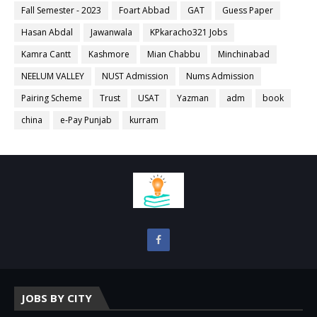
Fall Semester - 2023
Foart Abbad
GAT
Guess Paper
Hasan Abdal
Jawanwala
KPkaracho321 Jobs
Kamra Cantt
Kashmore
Mian Chabbu
Minchinabad
NEELUM VALLEY
NUST Admission
Nums Admission
Pairing Scheme
Trust
USAT
Yazman
adm
book
china
e-Pay Punjab
kurram
JOBS BY CITY